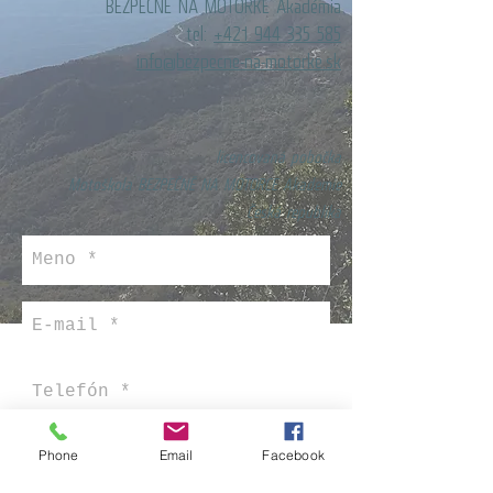
BEZPEČNE NA MOTORKE Akadémia
tel:
+421 944 335 585
info@bezpecne-na-motorke.sk
licencovaná pobočka
Motoškola BEZPEČNĚ NA MOTORCE Akademie
Česká republika
Phone
Email
Facebook