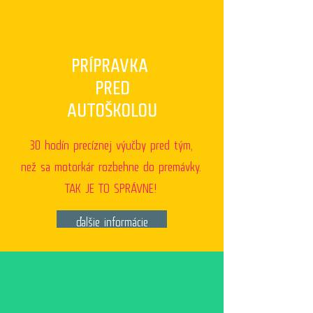
PRÍPRAVKA
PRED
AUTOŠKOLOU
30 hodín precíznej výučby pred tým,
než sa motorkár rozbehne do premávky.
TAK JE TO SPRÁVNE!
ďalšie informácie