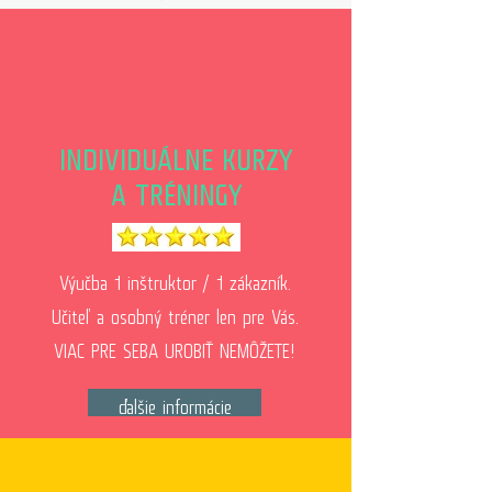
INDIVIDUÁLNE KURZY
A TRÉNINGY
Výučba 1 inštruktor / 1 zákazník.
Učiteľ a osobný tréner len pre Vás.
VIAC PRE SEBA UROBIŤ NEMÔŽETE!
ďalšie informácie