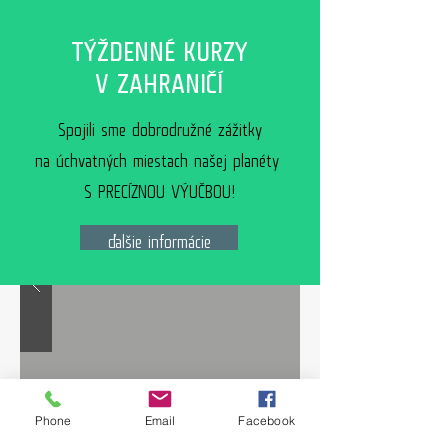
TÝŽDENNÉ KURZY
V ZAHRANIČÍ
Spojili sme dobrodružné zážitky
na úchvatných miestach našej planéty
S PRECÍZNOU VÝUČBOU!
ďalšie informácie
Phone
Email
Facebook