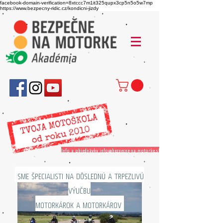
facebook-domain-verification=8xtccc7m1it325qupx3cp5n5o5w7mp
https://www.bezpecny-ridic.cz/kondicni-jizdy
Info a objednávky info@bezpecne-na-motorke.sk
SME ŠPECIALISTI NA DÔSLEDNÚ A TRPEZLIVÚ
VÝUČBU
MOTORKÁROK A MOTORKÁROV